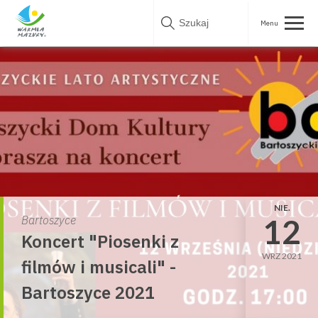
Skip
to
content
NIE.
12
Bartoszyce
Koncert "Piosenki z
WRZ 2021
filmów i musicali" -
Bartoszyce 2021