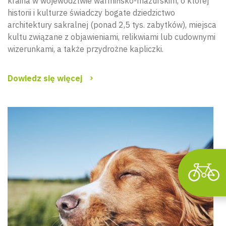
kraina w województwie warmińsko-mazurskim, o której
historii i kulturze świadczy bogate dziedzictwo
architektury sakralnej (ponad 2,5 tys. zabytków), miejsca
kultu związane z objawieniami, relikwiami lub cudownymi
Wyszu
wizerunkami, a także przydrożne kapliczki.
Dowiedz się więcej