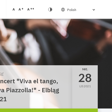
+
++
A
A
A
NIE.
28
ąg
ncert "Viva el tango,
LIS 2021
va Piazzolla!" - Elbląg
21