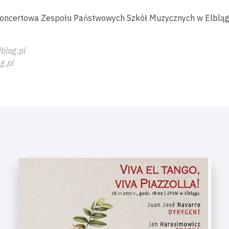
Koncertowa Zespołu Państwowych Szkół Muzycznych w Elblągu
lblag.pl
g.pl