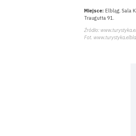
Miejsce:
Elbląg. Sala 
Traugutta 91
.
Źródło: www.turystyka.e
Fot. www.turystyka.elbla