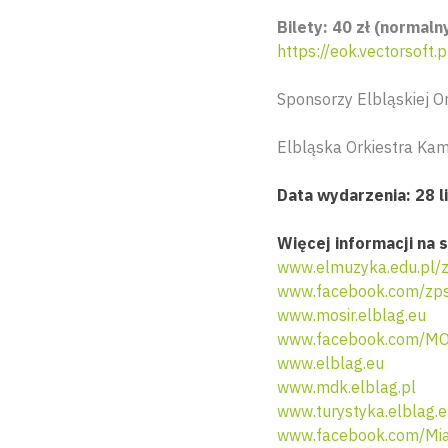
Bilety: 40 zł (normaln
https://eok.vectorsoft.
Sponsorzy Elbląskiej O
Elbląska Orkiestra Kam
Data wydarzenia: 28 l
Więcej informacji na s
www.elmuzyka.edu.pl/
www.facebook.com/zps
www.mosir.elblag.eu
www.facebook.com/MO
www.elblag.eu
www.mdk.elblag.pl
www.turystyka.elblag.
www.facebook.com/Mia