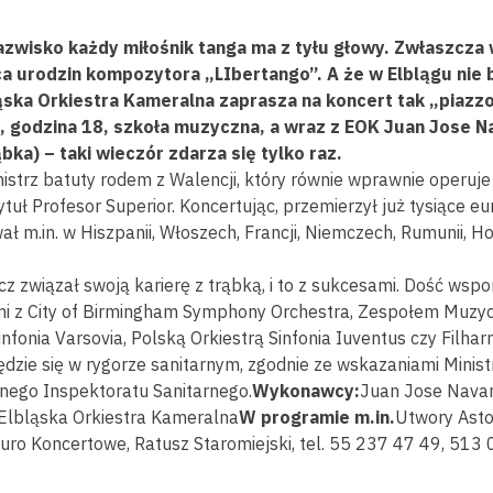
nazwisko każdy miłośnik tanga ma z tyłu głowy. Zwłaszcza
a urodzin kompozytora „LIbertango”. A że w Elblągu nie b
ąska Orkiestra Kameralna zaprasza na koncert tak „piazzo
, godzina 18, szkoła muzyczna, a wraz z EOK Juan Jose Na
bka) – taki wieczór zdarza się tylko raz.
istrz batuty rodem z Walencji, który równie wprawnie operuj
tytuł Profesor Superior. Koncertując, przemierzył już tysiące e
 m.in. w Hiszpanii, Włoszech, Francji, Niemczech, Rumunii, Hol
z związał swoją karierę z trąbką, i to z sukcesami. Dość wsp
mi z City of Birmingham Symphony Orchestra, Zespołem Muzy
Sinfonia Varsovia, Polską Orkiestrą Sinfonia Iuventus czy Filha
zie się w rygorze sanitarnym, zgodnie ze wskazaniami Ministr
ego Inspektoratu Sanitarnego.
Wykonawcy:
Juan Jose Navar
Elbląska Orkiestra Kameralna
W programie m.in.
Utwory Asto
iuro Koncertowe, Ratusz Staromiejski, tel. 55 237 47 49, 513