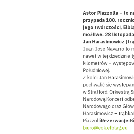
Astor Piazzolla – to 
przypada 100. rocznic
jego twórczości, Elbl
możliwe. 28 listopada
Jan Harasimowicz (trą
Juan Jose Navarro to m
nawet w tej dziedzinie 
kilometrów – występował
Południowej.
Z kolei Jan Harasimowic
pochwalić się występa
w Stratford, Orkiestrą 
Narodową.Koncert odbęd
Narodowego oraz Główn
Harasimowicz – trąbka
Piazzolli
Rezerwacje:
B
biuro@eok.elblag.eu