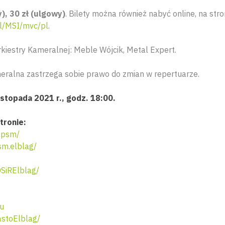
y), 30 zł (ulgowy)
. Bilety można również nabyć online, na stro
pl/MSI/mvc/pl
.
rkiestry Kameralnej: Meble Wójcik, Metal Expert.
eralna zastrzega sobie prawo do zmian w repertuarze.
istopada 2021 r., godz. 18:00.
tronie:
zpsm/
m.elblag/
SiRElblag/
eu
stoElblag/