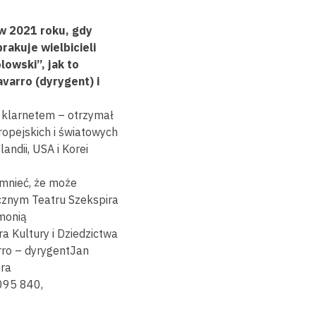
 w 2021 roku, gdy
rakuje wielbicieli
lowski”, jak to
varro (dyrygent) i
e klarnetem – otrzymał
uropejskich i światowych
andii, USA i Korei
omnieć, że może
cznym Teatru Szekspira
rmonią
a Kultury i Dziedzictwa
ro – dyrygentJan
ra
 095 840,