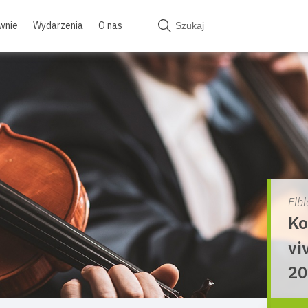
wnie
Wydarzenia
O nas
Elbl
Ko
vi
20