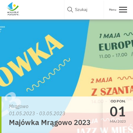
Skip
to
content
OD PON.
01
Mrągowo
01.05.2023 - 03.05.2023
Majówka Mrągowo 2023
MAJ 2023