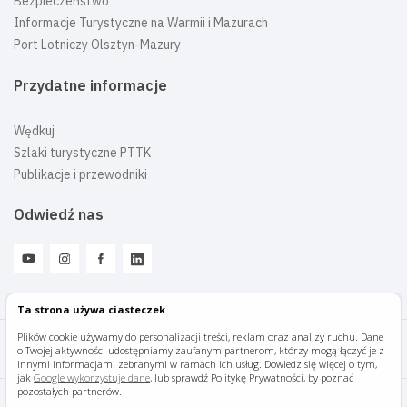
Bezpieczeństwo
Informacje Turystyczne na Warmii i Mazurach
Port Lotniczy Olsztyn-Mazury
Przydatne informacje
Wędkuj
Szlaki turystyczne PTTK
Publikacje i przewodniki
Odwiedź nas
Ta strona używa ciasteczek
Plików cookie używamy do personalizacji treści, reklam oraz analizy ruchu. Dane
o Twojej aktywności udostępniamy zaufanym partnerom, którzy mogą łączyć je z
Mazury Travel © 2026
innymi informacjami zebranymi w ramach ich usług. Dowiedz się więcej o tym,
jak
Google wykorzystuje dane
, lub sprawdź Politykę Prywatności, by poznać
pozostałych partnerów.
Polityka prywatności