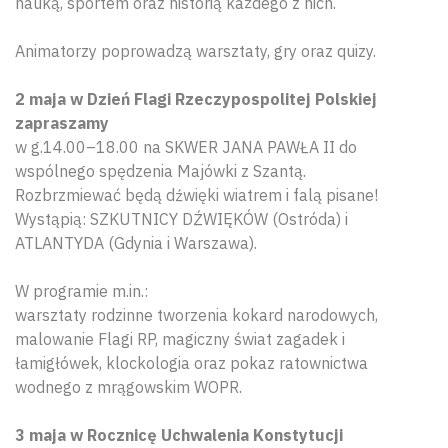
nauką, sportem oraz historią każdego z nich.
Animatorzy poprowadzą warsztaty, gry oraz quizy.
2 maja w Dzień Flagi Rzeczypospolitej Polskiej
zapraszamy
w g.14.00–18.00 na SKWER JANA PAWŁA II do
wspólnego spędzenia Majówki z Szantą.
Rozbrzmiewać będą dźwięki wiatrem i falą pisane!
Wystąpią: SZKUTNICY DŹWIĘKÓW (Ostróda) i
ATLANTYDA (Gdynia i Warszawa).
W programie m.in.:
warsztaty rodzinne tworzenia kokard narodowych,
malowanie Flagi RP, magiczny świat zagadek i
łamigłówek, klockologia oraz pokaz ratownictwa
wodnego z mrągowskim WOPR.
3 maja w Rocznicę Uchwalenia Konstytucji