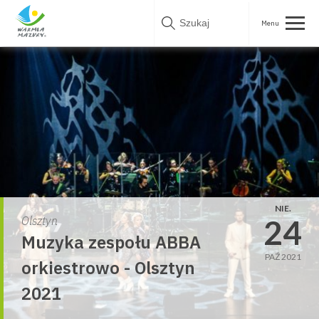
Skip
to
content
NIE.
24
Olsztyn
Muzyka zespołu ABBA
PAŹ 2021
orkiestrowo - Olsztyn
2021