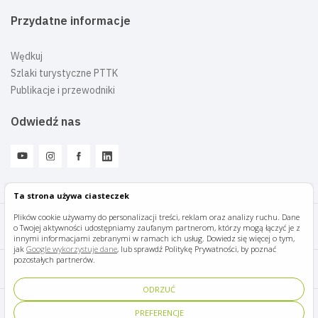
Przydatne informacje
Wędkuj
Szlaki turystyczne PTTK
Publikacje i przewodniki
Odwiedź nas
Ta strona używa ciasteczek
Plików cookie używamy do personalizacji treści, reklam oraz analizy ruchu. Dane
o Twojej aktywności udostępniamy zaufanym partnerom, którzy mogą łączyć je z
Mazury Travel © 2026
innymi informacjami zebranymi w ramach ich usług. Dowiedz się więcej o tym,
jak
Google wykorzystuje dane
, lub sprawdź Politykę Prywatności, by poznać
pozostałych partnerów.
Polityka prywatności
ODRZUĆ
Pomoc i kontakt
PREFERENCJE