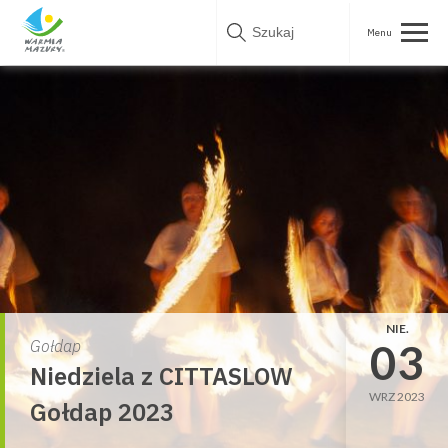
Skip
to
content
NIE.
03
Gołdap
Niedziela z CITTASLOW
WRZ 2023
Gołdap 2023