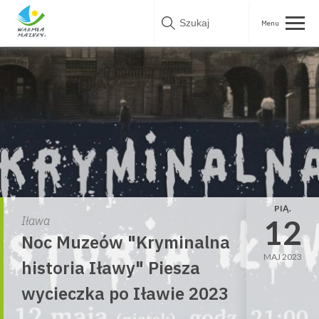
Skip
to
content
PIĄ.
12
Iława
Noc Muzeów "Kryminalna
MAJ 2023
historia Iławy" Piesza
wycieczka po Iławie 2023