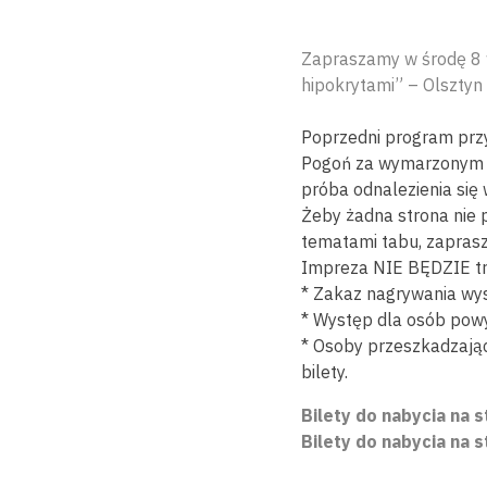
Zapraszamy w środę 8 w
hipokrytami” – Olsztyn
Poprzedni program przy
Pogoń za wymarzonym d
próba odnalezienia się
Żeby żadna strona nie po
tematami tabu, zapras
Impreza NIE BĘDZIE tran
* Zakaz nagrywania wy
* Występ dla osób powyż
* Osoby przeszkadzając
bilety.
Bilety do nabycia na s
Bilety do nabycia na s