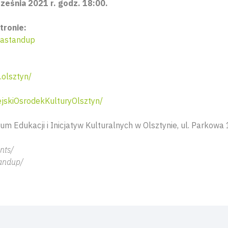
rześnia 2021 r. godz. 18:00.
tronie:
kastandup
olsztyn/
skiOsrodekKulturyOlsztyn/
um Edukacji i Inicjatyw Kulturalnych w Olsztynie, ul. Parkowa 
nts/
andup/