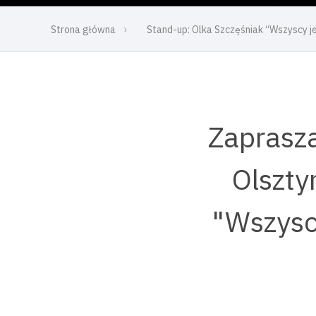
Strona główna
Stand-up: Olka Szczęśniak “Wszyscy j
Zaprasza
Olszty
"Wszysc