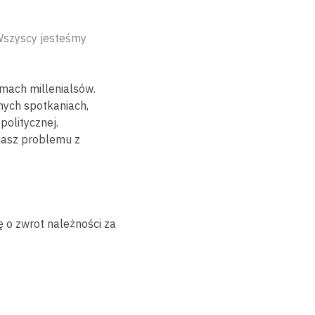
Wszyscy jesteśmy
emach millenialsów.
nych spotkaniach,
olitycznej.
e masz problemu z
 o zwrot należności za