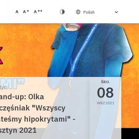
+
++
A
A
A
ŚRO.
08
ztyn
and-up: Olka
WRZ 2021
częśniak "Wszyscy
steśmy hipokrytami" -
sztyn 2021