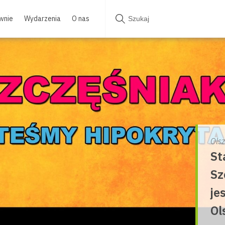
wnie
Wydarzenia
O nas
Ols
St
Sz
je
Ol