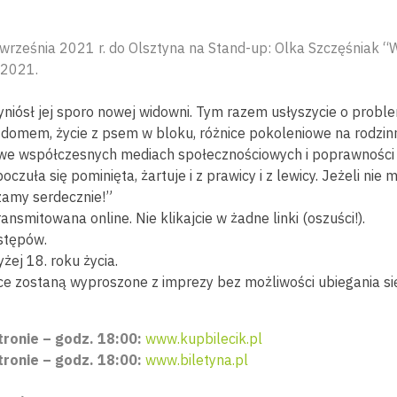
rześnia 2021 r. do Olsztyna na Stand-up: Olka Szczęśniak “
 2021.
niósł jej sporo nowej widowni. Tym razem usłyszycie o probl
omem, życie z psem w bloku, różnice pokoleniowe na rodzin
 we współczesnych mediach społecznościowych i poprawności p
czuła się pominięta, żartuje i z prawicy i z lewicy. Jeżeli ni
zamy serdecznie!”
smitowana online. Nie klikajcie w żadne linki (oszuści!).
stępów.
ej 18. roku życia.
e zostaną wyproszone z imprezy bez możliwości ubiegania się
tronie – godz. 18:00:
www.kupbilecik.pl
tronie – godz. 18:00:
www.biletyna.pl