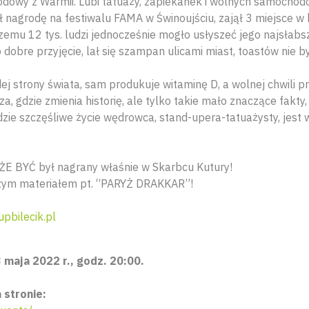
dowy z Warmii. Lubi tatuaży, zapiekanek i wolnych samochod
 nagrodę na festiwalu FAMA w Świnoujściu, zajął 3 miejsce w
czemu 12 tys. ludzi jednocześnie mogło usłyszeć jego najsłab
o dobre przyjęcie, lał się szampan ulicami miast, toastów nie b
ej strony świata, sam produkuje witaminę D, a wolnej chwili pr
, gdzie zmienia historię, ale tylko takie mało znaczące fakty,
iedzie szczęśliwe życie wędrowca, stand-upera-tatuażysty, jes
E BYĆ był nagrany właśnie w Skarbcu Kutury!
zym materiałem pt. “PARYŻ DRAKKAR”!
pbilecik.pl
 maja 2022 r., godz. 20:00.
 stronie: