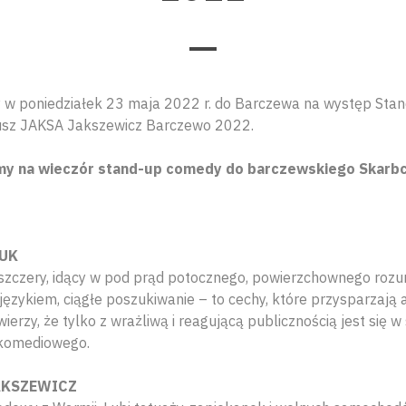
 w poniedziałek 23 maja 2022 r. do Barczewa na występ Stan
sz JAKSA Jakszewicz Barczewo 2022.
y na wieczór stand-up comedy do barczewskiego Skarbc
UK
 szczery, idący w pod prąd potocznego, powierzchownego rozu
ęzykiem, ciągłe poszukiwanie – to cechy, które przysparzają au
ierzy, że tylko z wrażliwą i reagującą publicznością jest się 
 komediowego.
AKSZEWICZ