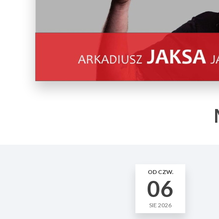
OD CZW.
06
SIE 2026