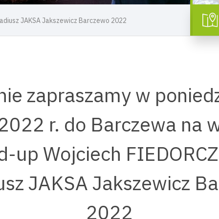
adiusz JAKSA Jakszewicz Barczewo 2022
nie zapraszamy w poniedz
2022 r. do Barczewa na 
d-up Wojciech FIEDORC
usz JAKSA Jakszewicz B
2022