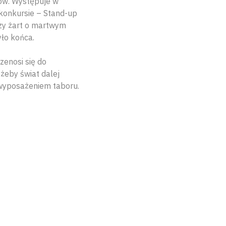
ów. Występuje w
 konkursie – Stand-up
szy żart o martwym
yło końca.
zenosi się do
 żeby świat dalej
t wyposażeniem taboru.