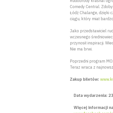
Rudobrody krasnal ogro
Comedy Central. Zdobył
Łódź Chalange, dzięki 
ciągu, który miał bardz
Jako przedstawiciel rud
wczesnego średniowiecza
przynosił inspiracji. W
Nie ma brwi.
Poprzedni program MOŻ
Teraz wraca z najnows
Zakup biletów:
www.ku
Data wydarzenia: 23
Więcej informacji na