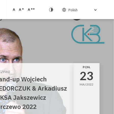
+
++
A
A
A
PON.
23
czewo
and-up Wojciech
MAJ 2022
EDORCZUK & Arkadiusz
KSA Jakszewicz
rczewo 2022