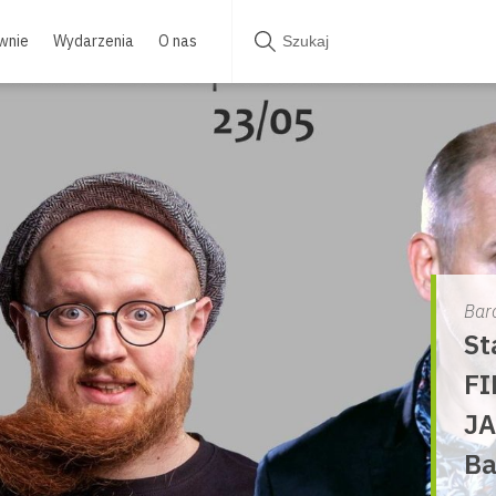
wnie
Wydarzenia
O nas
Bar
St
FI
JA
Ba