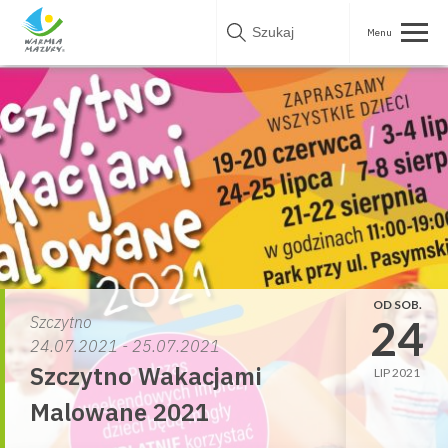
Skip
to
content
OD SOB.
24
Szczytno
24.07.2021 - 25.07.2021
Szczytno Wakacjami
LIP 2021
Malowane 2021