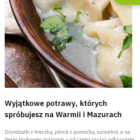
Wyjątkowe potrawy, których
spróbujesz na Warmii i Mazurach
Dzyndzałki z hreczką, plińce z pomoćką, szmurkul, a na
deser brukowiec mazurski – od czego zacząć odkrywanie