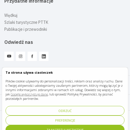
Przydatne informacje
Wędkuj
Szlaki turystyczne PTTK
Publikacje i przewodniki
Odwiedź nas
Ta strona używa ciasteczek
Plików cookie używamy do personalizacji treści, reklam oraz analizy ruchu. Dane
o Twojej aktywności udostępniamy zaufanym partnerom, którzy mogą łączyć je z
Mazury Travel © 2026
innymi informacjami zebranymi w ramach ich usług. Dowiedz się więcej o tym,
jak
Google wykorzystuje dane
, lub sprawdź Politykę Prywatności, by poznać
pozostałych partnerów.
Polityka prywatności
ODRZUĆ
Pomoc i kontakt
PREFERENCJE
ZAAKCEPTUJ WSZYSTKIE