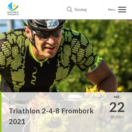
Skip
to
content
NIE.
22
Frombork
Triathlon 2-4-8 Frombork
SIE 2021
2021