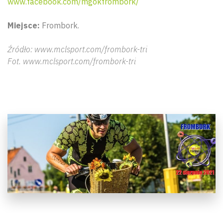
www.facebook.com/mgokfrombork/
Miejsce:
Frombork.
Źródło: www.mclsport.com/frombork-tri
Fot. www.mclsport.com/frombork-tri