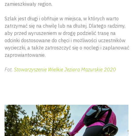
zamieszkiwały region.
Szlak jest długi i obfituje w miejsca, w których warto
zatrzymać się na chwilę lub na dłużej. Dlatego radzimy,
aby przed wyruszeniem w drogę podzielić trasę na
odcinki dostosowane do chęci i możliwości uczestników
wycieczki, a także zatroszczyć się o noclegi i zaplanować
zaprowiantowanie.
Fot.
Stowarzyszenie Wielkie Jeziora Mazurskie 2020
Wyszu