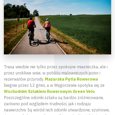
Trasa wiedzie nie tylko przez spokojne miasteczka, ale i
przez urokliwe wsie, w pobliżu malowniczych jezior i
rezerwatów przyrody.
Mazurska Pętla Rowerowa
biegnie przez 12 gmin, a w Węgorzewie spotyka się ze
Wschodnim Szlakiem Rowerowym Green Velo
.
Poszczególne odcinki szlaku są bardzo zróżnicowane,
zarówno pod względem trudności, jak i rodzaju
nawierzchni. Są wśród nich odcinki utwardzone, szutrowe,