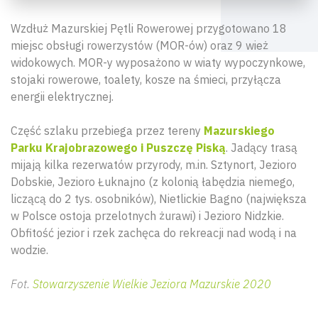
Wzdłuż Mazurskiej Pętli Rowerowej przygotowano 18
miejsc obsługi rowerzystów (MOR-ów) oraz 9 wież
widokowych. MOR-y wyposażono w wiaty wypoczynkowe,
stojaki rowerowe, toalety, kosze na śmieci, przyłącza
energii elektrycznej.
Część szlaku przebiega przez tereny
Mazurskiego
Parku Krajobrazowego i Puszczę Piską
. Jadący trasą
mijają kilka rezerwatów przyrody, m.in. Sztynort, Jezioro
Dobskie, Jezioro Łuknajno (z kolonią łabędzia niemego,
liczącą do 2 tys. osobników), Nietlickie Bagno (największa
w Polsce ostoja przelotnych żurawi) i Jezioro Nidzkie.
Obfitość jezior i rzek zachęca do rekreacji nad wodą i na
wodzie.
Fot.
Stowarzyszenie Wielkie Jeziora Mazurskie 2020