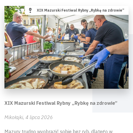
XIX Mazurski Festiwal Rybny „Rybkę na zdrowie”
XIX Mazurski Festiwal Rybny „Rybkę na zdrowie”
Mikołajki, 4 lipca 2026
Mazury trudno wyobrazić sobie bez ryb, dlatego w