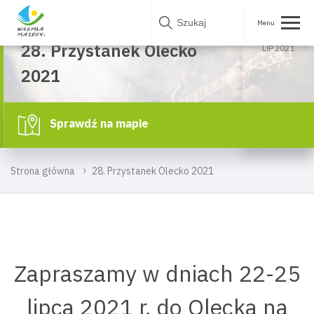
OD CZW.
Skip
22
Olecko
to
22.07.2021 - 25.07.2021
content
28. Przystanek Olecko
LIP 2021
2021
Sprawdź na mapie
Strona główna
28. Przystanek Olecko 2021
Zapraszamy w dniach 22-25
lipca 2021 r. do Olecka na