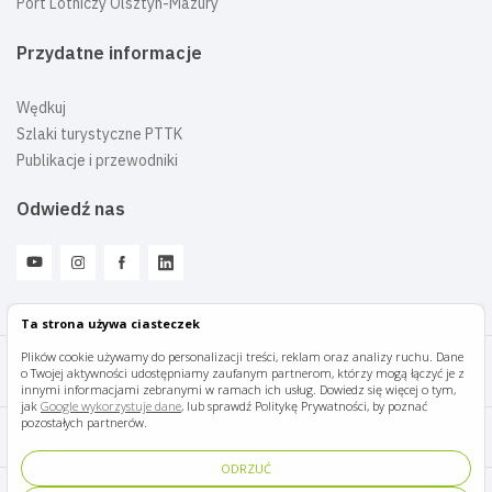
Port Lotniczy Olsztyn-Mazury
Przydatne informacje
Wędkuj
Szlaki turystyczne PTTK
Publikacje i przewodniki
Odwiedź nas
Ta strona używa ciasteczek
Plików cookie używamy do personalizacji treści, reklam oraz analizy ruchu. Dane
o Twojej aktywności udostępniamy zaufanym partnerom, którzy mogą łączyć je z
Mazury Travel © 2026
innymi informacjami zebranymi w ramach ich usług. Dowiedz się więcej o tym,
jak
Google wykorzystuje dane
, lub sprawdź Politykę Prywatności, by poznać
pozostałych partnerów.
Polityka prywatności
ODRZUĆ