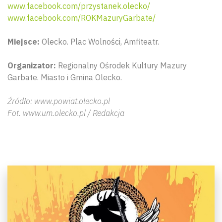
www.facebook.com/przystanek.olecko/
www.facebook.com/ROKMazuryGarbate/
Miejsce:
Olecko. Plac Wolności, Amfiteatr.
Organizator:
Regionalny Ośrodek Kultury Mazury
Garbate. Miasto i Gmina Olecko.
Źródło: www.powiat.olecko.pl
Fot. www.um.olecko.pl / Redakcja