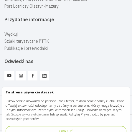
Port Lotniczy Olsztyn-Mazury
Przydatne informacje
Wędkuj
Szlaki turystyczne PTTK
Publikacje i przewodniki
Odwiedź nas
Ta strona używa ciasteczek
Plików cookie używamy do personalizacji treści, reklam oraz analizy ruchu. Dane
o Twojej aktywności udostępniamy zaufanym partnerom, którzy mogą łączyć je z
Mazury Travel © 2026
innymi informacjami zebranymi w ramach ich usług. Dowiedz się więcej o tym,
jak
Google wykorzystuje dane
, lub sprawdź Politykę Prywatności, by poznać
pozostałych partnerów.
Polityka prywatności
ODRZUĆ