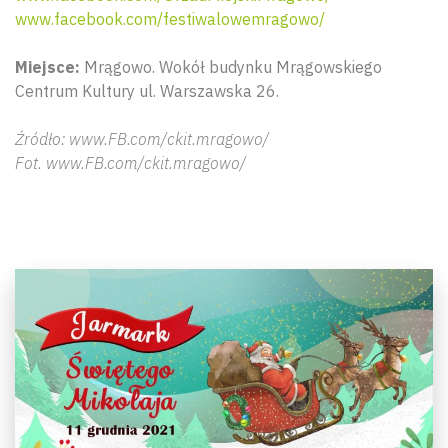
www.facebook.com/festiwalowemragowo/
Miejsce:
Mrągowo. Wokół budynku Mrągowskiego
Centrum Kultury ul. Warszawska 26.
Źródło: www.FB.com/ckit.mragowo/
Fot. www.FB.com/ckit.mragowo/