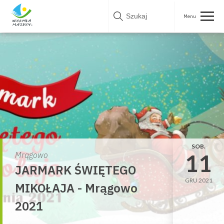
Skip
to
content
SOB.
11
Mrągowo
JARMARK ŚWIĘTEGO
GRU 2021
MIKOŁAJA - Mrągowo
2021