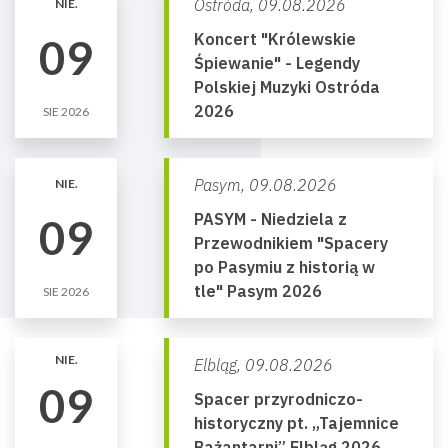
Ostróda,
09.08.2026
NIE.
Koncert "Królewskie
09
Śpiewanie" - Legendy
Polskiej Muzyki Ostróda
2026
SIE 2026
Pasym,
09.08.2026
NIE.
PASYM - Niedziela z
09
Przewodnikiem "Spacery
po Pasymiu z historią w
tle" Pasym 2026
SIE 2026
NIE.
Elbląg,
09.08.2026
09
Spacer przyrodniczo-
historyczny pt. „Tajemnice
Bażantarni” Elbląg 2026