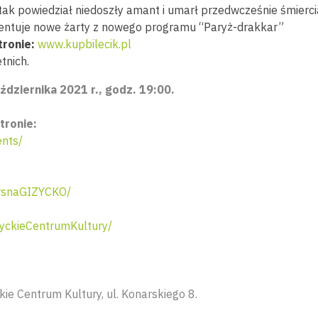
tak powiedział niedoszły amant i umarł przedwcześnie śmiercią
zentuje nowe żarty z nowego programu “Paryż-drakkar”
tronie:
www.kupbilecik.pl
tnich.
ździernika 2021 r., godz. 19:00.
tronie:
nts/
rsnaGIZYCKO/
yckieCentrumKultury/
kie Centrum Kultury, ul. Konarskiego 8.