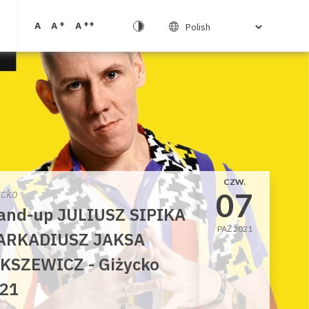
+
++
A
A
A
CZW.
07
ycko
and-up JULIUSZ SIPIKA
PAŹ 2021
ARKADIUSZ JAKSA
KSZEWICZ - Giżycko
21