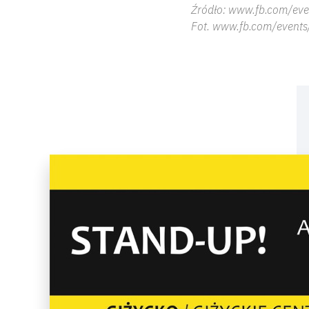
Źródło: www.fb.com/eve
Fot. www.
fb.com/events