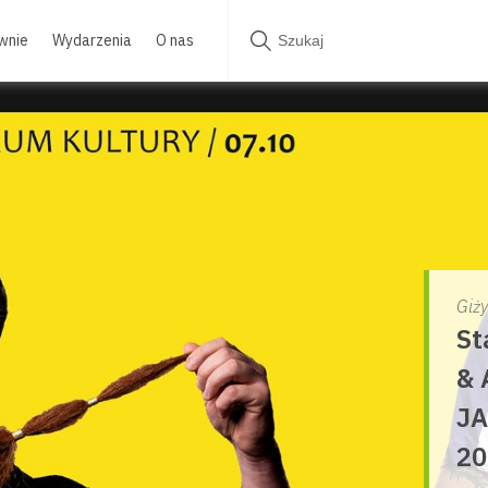
wnie
Wydarzenia
O nas
Giż
St
& 
JA
20