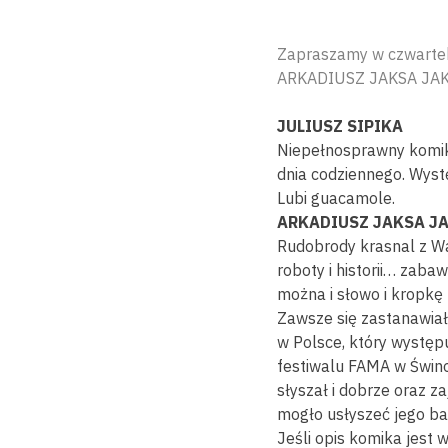
Zapraszamy w czwartek
ARKADIUSZ JAKSA JAK
JULIUSZ SIPIKA
Niepełnosprawny komik 
dnia codziennego. Wystę
Lubi guacamole.
ARKADIUSZ JAKSA J
Rudobrody krasnal z War
roboty i historii… zabaw
można i słowo i kropkę 
Zawsze się zastanawiał,
w Polsce, który występ
festiwalu FAMA w Świnou
słyszał i dobrze oraz z
mogło usłyszeć jego ba
Jeśli opis komika jest 