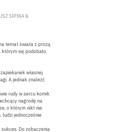
IUSZ SIPIKA &
na temat świata z prozą
, którym się podobało.
, zapiekanek własnej
wagi. A jednak znaleźć
ziwie rudy w sercu komik
niechcący nagrodę na
e, o którym nikt nie
. ludzi jednocześnie
ny sukces. Do zobaczenia