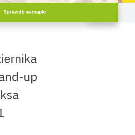
Sprawdź na mapie
iernika
tand-up
aksa
1