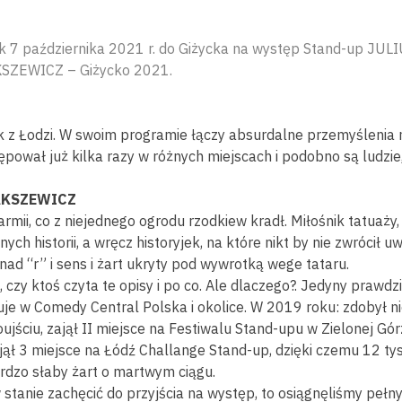
 7 października 2021 r. do Giżycka na występ Stand-up JUL
SZEWICZ – Giżycko 2021.
z Łodzi. W swoim programie łączy absurdalne przemyślenia 
pował już kilka razy w różnych miejscach i podobno są ludzie
AKSZEWICZ
mii, co z niejednego ogrodu rzodkiew kradł. Miłośnik tatuaży
nych historii, a wręcz historyjek, na które nikt by nie zwrócił u
nad “r” i sens i żart ukryty pod wywrotką wege tataru.
 czy ktoś czyta te opisy i po co. Ale dlaczego?. Jedyny prawd
uje w Comedy Central Polska i okolice. W 2019 roku: zdobył 
jściu, zajął II miejsce na Festiwalu Stand-upu w Zielonej Górz
ajął 3 miejsce na Łódź Challange Stand-up, dzięki czemu 12 tys
rdzo słaby żart o martwym ciągu.
w stanie zachęcić do przyjścia na występ, to osiągnęliśmy peł