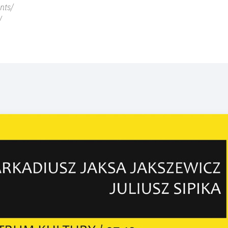
nts/
/