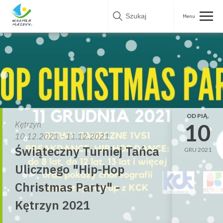
Skip
to
content
OD PIĄ.
10
Kętrzyn
10.12.2021 - 11.12.2021
Świąteczny Turniej Tańca
GRU 2021
Ulicznego "Hip-Hop
Christmas Party" -
Kętrzyn 2021