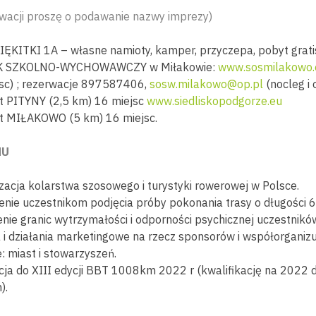
wacji proszę o podawanie nazwy imprezy)
ĘKITKI 1A – własne namioty, kamper, przyczepa, pobyt grati
 SZKOLNO-WYCHOWAWCZY w Miłakowie:
www.sosmilakowo.
sc) ; rezerwacje 897587406,
sosw.milakowo@op.pl
(nocleg i 
t PITYNY (2,5 km) 16 miejsc
www.siedliskopodgorze.eu
t MIŁAKOWO (5 km) 16 miejsc.
NU
zacja kolarstwa szosowego i turystyki rowerowej w Polsce.
enie uczestnikom podjęcia próby pokonania trasy o długości 
ie granic wytrzymałości i odporności psychicznej uczestnikó
 i działania marketingowe na rzecz sponsorów i współorganiz
: miast i stowarzyszeń.
cja do XIII edycji BBT 1008km 2022 r (kwalifikację na 2022 d
).