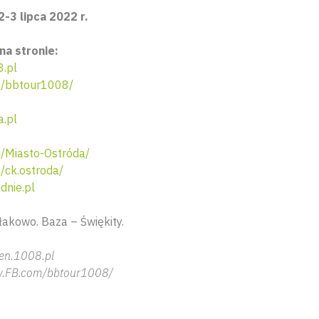
-3 lipca 2022 r.
na stronie:
8.pl
/bbtour1008/
a.pl
/Miasto-Ostróda/
ck.ostroda/
nie.pl
łakowo. Baza – Świękity.
ien.1008.pl
ww.FB.com/bbtour1008/