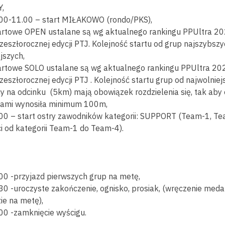
,
.00-11.00 – start MIŁAKOWO (rondo/PKS),
artowe OPEN ustalane są wg aktualnego rankingu PPUltra 2
zeszłorocznej edycji PTJ. Kolejność startu od grup najszybsz
jszych,
artowe SOLO ustalane są wg aktualnego rankingu PPUltra 20
zeszłorocznej edycji PTJ . Kolejność startu grup od najwolniej
y na odcinku (5km) mają obowiązek rozdzielenia się, tak aby
ami wynosiła minimum 100m,
.00 – start ostry zawodników kategorii: SUPPORT (Team-1, T
i od kategorii Team-1 do Team-4).
00 -przyjazd pierwszych grup na metę,
30 -uroczyste zakończenie, ognisko, prosiak, (wręczenie meda
ie na metę),
00 -zamknięcie wyścigu.