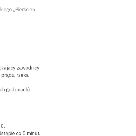
kiego „Pierścień
żdżający zawodnicy
o prądu, rzeka
ch godzinach),
00,
stępie co 5 minut.