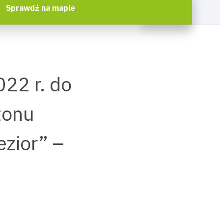
Sprawdź na mapie
22 r. do
tonu
ezior” –