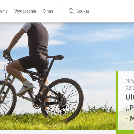
wnie
Wydarzenia
O nas
Mił
02.
Ul
„P
- 