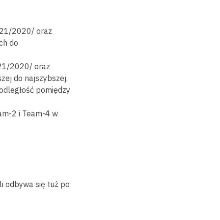
021/2020/ oraz
ych do
21/2020/ oraz
szej do najszybszej.
 odległość pomiędzy
eam-2 i Team-4 w
li odbywa się tuż po