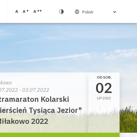
+
++
A
A
A
OD SOB.
02
akowo
07.2022 - 03.07.2022
tramaraton Kolarski
LIP 2022
ierścień Tysiąca Jezior"
Miłakowo 2022