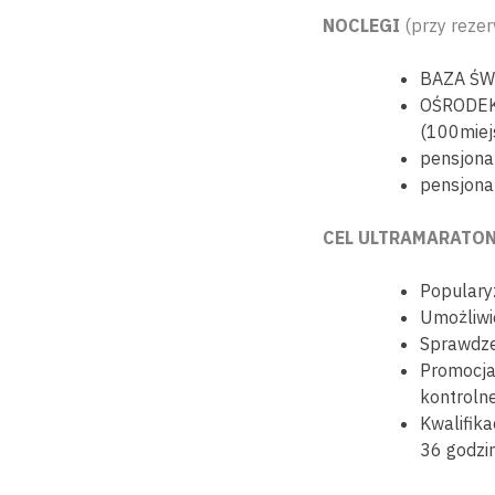
NOCLEGI
(przy rezer
BAZA ŚWI
OŚRODEK
(100miej
pensjona
pensjona
CEL ULTRAMARATO
Populary
Umożliwi
Sprawdzen
Promocja
kontrolne
Kwalifika
36 godzin