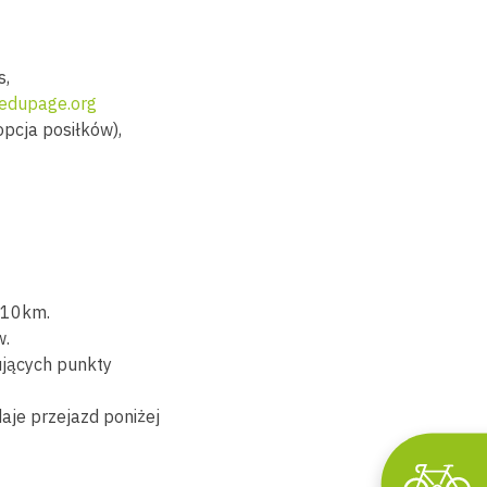
s,
edupage.org
opcja posiłków),
610km.
w.
ujących punkty
aje przejazd poniżej