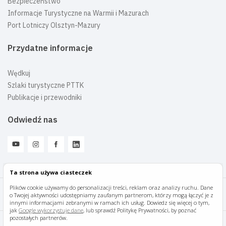
Bezpieczeństwo
Informacje Turystyczne na Warmii i Mazurach
Port Lotniczy Olsztyn-Mazury
Przydatne informacje
Wędkuj
Szlaki turystyczne PTTK
Publikacje i przewodniki
Odwiedź nas
Ta strona używa ciasteczek
Plików cookie używamy do personalizacji treści, reklam oraz analizy ruchu. Dane
o Twojej aktywności udostępniamy zaufanym partnerom, którzy mogą łączyć je z
Mazury Travel © 2026
innymi informacjami zebranymi w ramach ich usług. Dowiedz się więcej o tym,
jak
Google wykorzystuje dane
, lub sprawdź Politykę Prywatności, by poznać
pozostałych partnerów.
Polityka prywatności