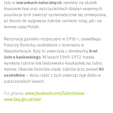
żyły w
warunkach naturalnych
, niestety na skutek
kłusownictwa oraz niszczycielskich działań wojennych
populacja tych zwierząt systematycznie się zmniejszała,
aż doszło do wyginięcia żubrów zarówno tutaj, jak i na
terenie całej Polski.
Restytucję gatunku rozpoczęto w 1956 r., zasiedlając
Puszczę Borecką osobnikami z rezerwatu w
Niepołomicach. Były to zwierzęta z domieszką
krwi
żubra kaukaskiego
. W latach 1969-1972 trwała
wymiana żubrów linii białowiesko-kaukaskiej na żubry
nizinne. Obecnie boreckie stado żubrów liczy ponad
80
osobników
– duża część z tych zwierząt żyje dziko w
puszczańskich lasach.
Fot główne.
www.facebook.com/ZubryOnline/
–
www.lasy.gov.pl/zubr