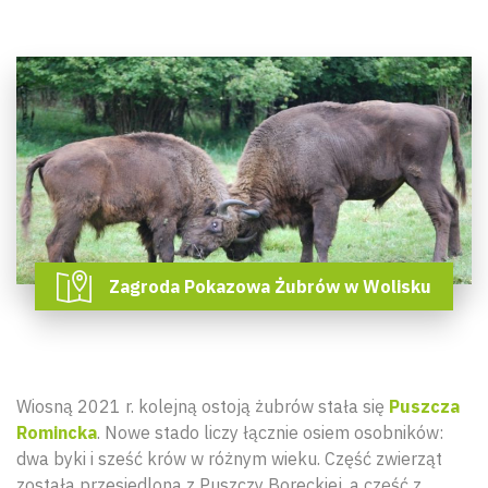
Zagroda Pokazowa Żubrów w Wolisku
Wiosną 2021 r. kolejną ostoją żubrów stała się
Puszcza
Romincka
. Nowe stado liczy łącznie osiem osobników:
dwa byki i sześć krów w różnym wieku. Część zwierząt
została przesiedlona z Puszczy Boreckiej, a część z