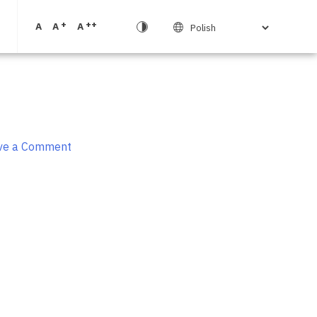
+
++
A
A
A
on
ve a Comment
Gdzie
warto
zgubić
się
na
Mazurach?