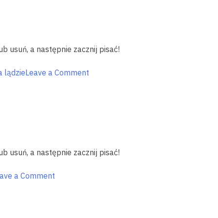
przygodo!
Atrakcje
na
powietrzu
ub usuń, a następnie zacznij pisać!
dla
dzieci
on
 lądzie
Leave a Comment
Baw
się!
Festiwale
na
Warmii
i
ub usuń, a następnie zacznij pisać!
Mazurach
on
ave a Comment
Szlakiem
białych
żagli