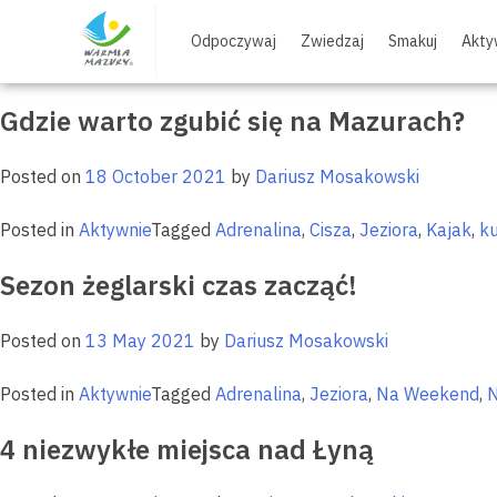
Skip
Tag:
Adrenalina
to
Odpoczywaj
Zwiedzaj
Smakuj
Akty
content
Gdzie warto zgubić się na Mazurach?
Posted on
18 October 2021
by
Dariusz Mosakowski
Posted in
Aktywnie
Tagged
Adrenalina
,
Cisza
,
Jeziora
,
Kajak
,
ku
Sezon żeglarski czas zacząć!
Posted on
13 May 2021
by
Dariusz Mosakowski
Posted in
Aktywnie
Tagged
Adrenalina
,
Jeziora
,
Na Weekend
,
N
4 niezwykłe miejsca nad Łyną