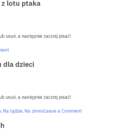
z lotu ptaka
zabawy
z
na
ferie
–
narty,
ub usuń, a następnie zacznij pisać!
łyżwy,
kuligi
on
ment
i
Podniebne
inne
 dla dzieci
przygody
atrakcje
–
Warmia
i
Mazury
ub usuń, a następnie zacznij pisać!
z
lotu
on
o
,
Na lądzie
,
Na zimno
Leave a Comment
ptaka
Hej,
ch
ho