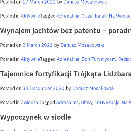
Posted on
17 March 2021
by
Dariusz Mosakowski
Posted in
Aktywnie
Tagged
Adrenalina
,
Cisza
,
Kajak
,
Na Weeke
Wynajem jachtów bez patentu – porad
Posted on
2 March 2021
by
Dariusz Mosakowski
Posted in
Aktywnie
Tagged
Adrenalina
,
Bon Turystyczny
,
Jezio
Tajemnice fortyfikacji Trójkąta Lidzbar
Posted on
30 December 2020
by
Dariusz Mosakowski
Posted in
Zwiedzaj
Tagged
Adrenalina
,
Bitwy
,
Fortyfikacje
,
Na 
Wypoczynek w siodle