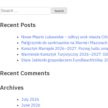
Search
for:
Recent Posts
Nowe Miasto Lubawskie – odkryj urok miasta Citta
Pielgrzymki do sanktuariów na Warmii i Mazurach – 
Kunsztyk Warnijski 2026–2027. Poznaj ludzi, smak
Warmiński Kunsztyk Turystyczny 2026–2027. Odkry
Stare Jabłonki gospodarzem EuroBeachVolley 2
Recent Comments
Archives
July 2026
June 2026