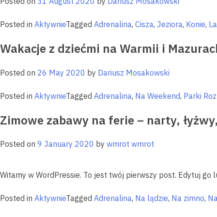
Posted on
31 August 2020
by
Dariusz Mosakowski
Posted in
Aktywnie
Tagged
Adrenalina
,
Cisza
,
Jeziora
,
Konie
,
La
Wakacje z dziećmi na Warmii i Mazura
Posted on
26 May 2020
by
Dariusz Mosakowski
Posted in
Aktywnie
Tagged
Adrenalina
,
Na Weekend
,
Parki Roz
Zimowe zabawy na ferie – narty, łyżwy, 
Posted on
9 January 2020
by
wmrot wmrot
Witamy w WordPressie. To jest twój pierwszy post. Edytuj go l
Posted in
Aktywnie
Tagged
Adrenalina
,
Na lądzie
,
Na zimno
,
Na