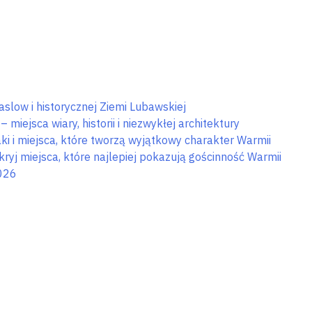
slow i historycznej Ziemi Lubawskiej
miejsca wiary, historii i niezwykłej architektury
i i miejsca, które tworzą wyjątkowy charakter Warmii
j miejsca, które najlepiej pokazują gościnność Warmii
026