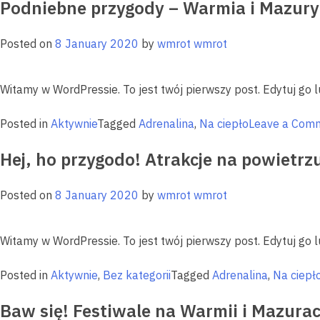
Podniebne przygody – Warmia i Mazury 
Posted on
8 January 2020
by
wmrot wmrot
Witamy w WordPressie. To jest twój pierwszy post. Edytuj go l
Posted in
Aktywnie
Tagged
Adrenalina
,
Na ciepło
Leave a Com
Hej, ho przygodo! Atrakcje na powietrzu
Posted on
8 January 2020
by
wmrot wmrot
Witamy w WordPressie. To jest twój pierwszy post. Edytuj go l
Posted in
Aktywnie
,
Bez kategorii
Tagged
Adrenalina
,
Na ciepł
Baw się! Festiwale na Warmii i Mazura