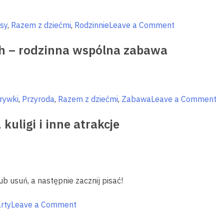
on
sy
,
Razem z dziećmi
,
Rodzinnie
Leave a Comment
Wypoczynek
ch – rodzinna wspólna zabawa
w
siodle
o
rywki
,
Przyroda
,
Razem z dziećmi
,
Zabawa
Leave a Comment
W
kuligi i inne atrakcje
z
dz
n
W
i
ub usuń, a następnie zacznij pisać!
M
–
on
rty
Leave a Comment
ro
Zimowe
w