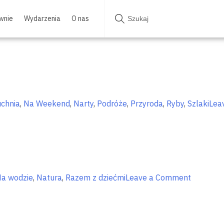
wnie
Wydarzenia
O nas
chnia
,
Na Weekend
,
Narty
,
Podróże
,
Przyroda
,
Ryby
,
Szlaki
Lea
on
a wodzie
,
Natura
,
Razem z dziećmi
Leave a Comment
Sezon
żeglarski
czas