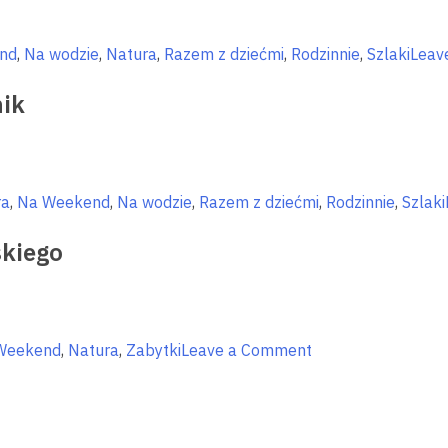
zacząć!
nd
,
Na wodzie
,
Natura
,
Razem z dziećmi
,
Rodzinnie
,
Szlaki
Leav
nik
ra
,
Na Weekend
,
Na wodzie
,
Razem z dziećmi
,
Rodzinnie
,
Szlaki
skiego
on
Weekend
,
Natura
,
Zabytki
Leave a Comment
Tajemnice
fortyfikacji
Trójkąta
Lidzbarskiego