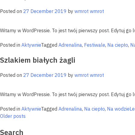
Posted on
27 December 2019
by
wmrot wmrot
Witamy w WordPressie. To jest twój pierwszy post. Edytuj go l
Posted in
Aktywnie
Tagged
Adrenalina
,
Festiwale
,
Na ciepło
,
Na
Szlakiem białych żagli
Posted on
27 December 2019
by
wmrot wmrot
Witamy w WordPressie. To jest twój pierwszy post. Edytuj go l
Posted in
Aktywnie
Tagged
Adrenalina
,
Na ciepło
,
Na wodzie
Le
Posts
Older posts
navigation
Search