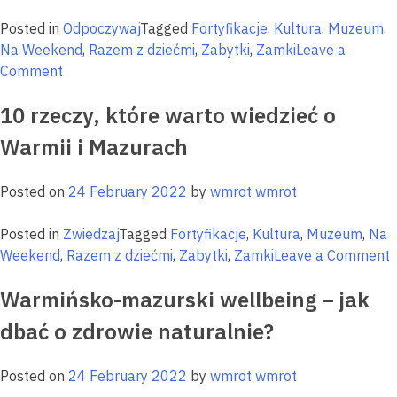
miejsca
idealne
Posted in
Odpoczywaj
Tagged
Fortyfikacje
,
Kultura
,
Muzeum
,
na
Na Weekend
,
Razem z dziećmi
,
Zabytki
,
Zamki
Leave a
cyfrowy
on
Comment
detoks
Cittaslow
10 rzeczy, które warto wiedzieć o
–
miasta
Warmii i Mazurach
dobrego
życia
Posted on
24 February 2022
by
wmrot wmrot
Posted in
Zwiedzaj
Tagged
Fortyfikacje
,
Kultura
,
Muzeum
,
Na
o
Weekend
,
Razem z dziećmi
,
Zabytki
,
Zamki
Leave a Comment
Warmińsko-mazurski wellbeing – jak
r
k
dbać o zdrowie naturalnie?
w
w
Posted on
24 February 2022
by
wmrot wmrot
o