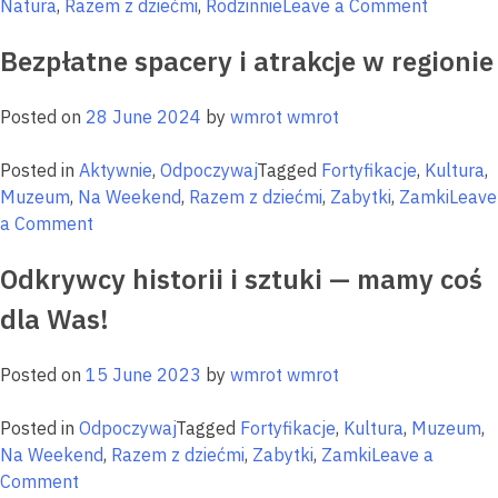
on
Natura
,
Razem z dziećmi
,
Rodzinnie
Leave a Comment
Warszta
Bezpłatne spacery i atrakcje w regionie
dla
dzieci
na
Posted on
28 June 2024
by
wmrot wmrot
Warmii
i
Posted in
Aktywnie
,
Odpoczywaj
Tagged
Fortyfikacje
,
Kultura
,
Mazurac
Muzeum
,
Na Weekend
,
Razem z dziećmi
,
Zabytki
,
Zamki
Leave
–
on
a Comment
edukacj
Bezpłatne
poza
Odkrywcy historii i sztuki — mamy coś
spacery
szkolną
i
dla Was!
ławką
atrakcje
w
Posted on
15 June 2023
by
wmrot wmrot
regionie
Posted in
Odpoczywaj
Tagged
Fortyfikacje
,
Kultura
,
Muzeum
,
Na Weekend
,
Razem z dziećmi
,
Zabytki
,
Zamki
Leave a
on
Comment