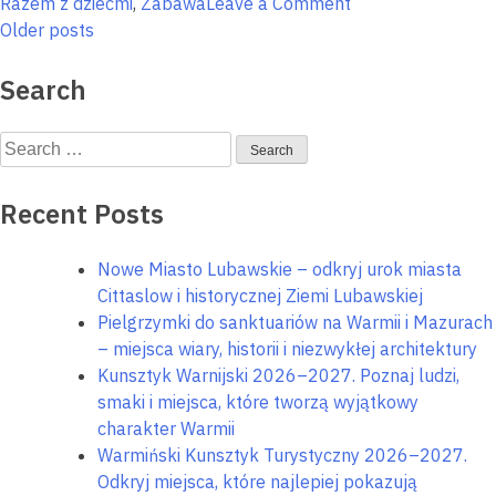
on
Razem z dziećmi
,
Zabawa
Leave a Comment
Posts
Wędkarstwo
Older posts
podlodowe
navigation
na
Search
Warmii
i
Search
Mazurach
for:
Recent Posts
Nowe Miasto Lubawskie – odkryj urok miasta
Cittaslow i historycznej Ziemi Lubawskiej
Pielgrzymki do sanktuariów na Warmii i Mazurach
– miejsca wiary, historii i niezwykłej architektury
Wyszu
Kunsztyk Warnijski 2026–2027. Poznaj ludzi,
smaki i miejsca, które tworzą wyjątkowy
charakter Warmii
Warmiński Kunsztyk Turystyczny 2026–2027.
Odkryj miejsca, które najlepiej pokazują