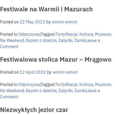
Odkrywcy
Festiwale na Warmii i Mazurach
historii
i
sztuki
Posted on
22 May 2023
by
wmrot wmrot
—
mamy
Posted in
Odpoczywaj
Tagged
Fortyfikacje
,
Kultura
,
Muzeum
,
coś
Na Weekend
,
Razem z dziećmi
,
Zabytki
,
Zamki
Leave a
dla
on
Comment
Was!
Festiwale
Festiwalowa stolica Mazur – Mrągowo
na
Warmii
i
Posted on
12 April 2022
by
wmrot wmrot
Mazurach
Posted in
Odpoczywaj
Tagged
Fortyfikacje
,
Kultura
,
Muzeum
,
Na Weekend
,
Razem z dziećmi
,
Zabytki
,
Zamki
Leave a
on
Comment
Festiwalowa
Niezwykłych jezior czar
stolica
Mazur