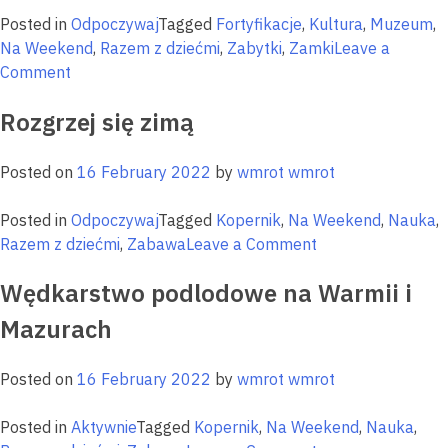
W
Posted in
Odpoczywaj
Tagged
Fortyfikacje
,
Kultura
,
Muzeum
,
i
Na Weekend
,
Razem z dziećmi
,
Zabytki
,
Zamki
Leave a
M
on
Comment
Warmińsko-
Rozgrzej się zimą
mazurski
wellbeing
–
Posted on
16 February 2022
by
wmrot wmrot
jak
dbać
Posted in
Odpoczywaj
Tagged
Kopernik
,
Na Weekend
,
Nauka
,
o
on
Razem z dziećmi
,
Zabawa
Leave a Comment
zdrowie
Rozgrzej
naturalnie?
Wędkarstwo podlodowe na Warmii i
się
zimą
Mazurach
Posted on
16 February 2022
by
wmrot wmrot
Posted in
Aktywnie
Tagged
Kopernik
,
Na Weekend
,
Nauka
,