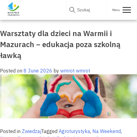
Skip
Tag:
Razem z dziećmi
to
content
Warsztaty dla dzieci na Warmii i
Mazurach – edukacja poza szkolną
ławką
Posted on
8 June 2026
by
wmrot wmrot
Posted in
Zwiedzaj
Tagged
Agroturystyka
,
Na Weekend
,