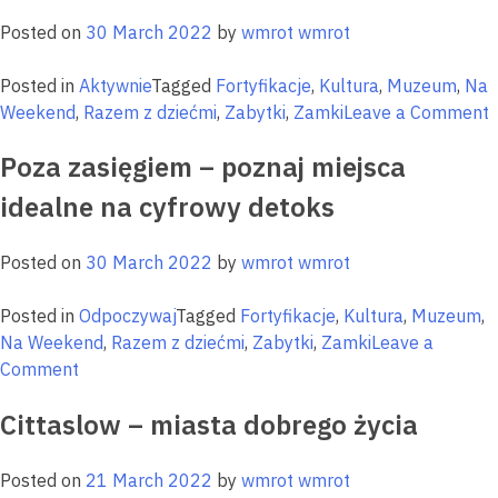
–
Posted on
30 March 2022
by
wmrot wmrot
Mrągowo
Posted in
Aktywnie
Tagged
Fortyfikacje
,
Kultura
,
Muzeum
,
Na
o
Weekend
,
Razem z dziećmi
,
Zabytki
,
Zamki
Leave a Comment
N
Poza zasięgiem – poznaj miejsca
j
c
idealne na cyfrowy detoks
Posted on
30 March 2022
by
wmrot wmrot
Posted in
Odpoczywaj
Tagged
Fortyfikacje
,
Kultura
,
Muzeum
,
Na Weekend
,
Razem z dziećmi
,
Zabytki
,
Zamki
Leave a
on
Comment
Poza
Cittaslow – miasta dobrego życia
zasięgiem
–
poznaj
Posted on
21 March 2022
by
wmrot wmrot