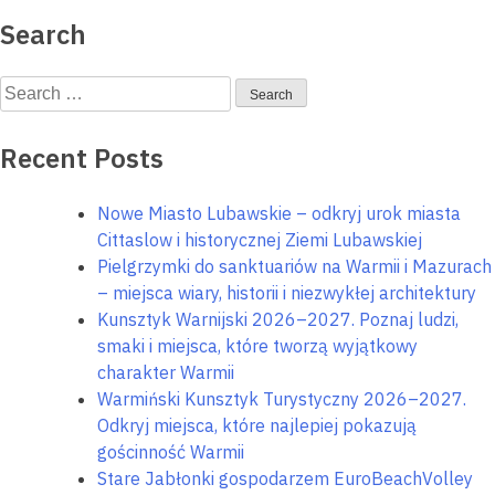
navigation
stanął
Search
w
miejscu
Search
for:
Recent Posts
Nowe Miasto Lubawskie – odkryj urok miasta
Cittaslow i historycznej Ziemi Lubawskiej
Pielgrzymki do sanktuariów na Warmii i Mazurach
– miejsca wiary, historii i niezwykłej architektury
Kunsztyk Warnijski 2026–2027. Poznaj ludzi,
Wyszu
smaki i miejsca, które tworzą wyjątkowy
charakter Warmii
Warmiński Kunsztyk Turystyczny 2026–2027.
Odkryj miejsca, które najlepiej pokazują
gościnność Warmii
Stare Jabłonki gospodarzem EuroBeachVolley