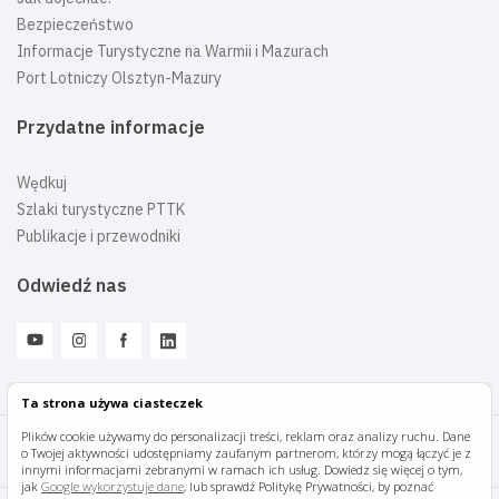
Bezpieczeństwo
Informacje Turystyczne na Warmii i Mazurach
Port Lotniczy Olsztyn-Mazury
Przydatne informacje
Wędkuj
Szlaki turystyczne PTTK
Publikacje i przewodniki
Odwiedź nas
Ta strona używa ciasteczek
Plików cookie używamy do personalizacji treści, reklam oraz analizy ruchu. Dane
o Twojej aktywności udostępniamy zaufanym partnerom, którzy mogą łączyć je z
Mazury Travel © 2026
innymi informacjami zebranymi w ramach ich usług. Dowiedz się więcej o tym,
jak
Google wykorzystuje dane
, lub sprawdź Politykę Prywatności, by poznać