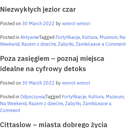
Festiwalowa
Niezwykłych jezior czar
stolica
Mazur
–
Posted on
30 March 2022
by
wmrot wmrot
Mrągowo
Posted in
Aktywnie
Tagged
Fortyfikacje
,
Kultura
,
Muzeum
,
Na
o
Weekend
,
Razem z dziećmi
,
Zabytki
,
Zamki
Leave a Comment
N
Poza zasięgiem – poznaj miejsca
j
c
idealne na cyfrowy detoks
Posted on
30 March 2022
by
wmrot wmrot
Posted in
Odpoczywaj
Tagged
Fortyfikacje
,
Kultura
,
Muzeum
,
Na Weekend
,
Razem z dziećmi
,
Zabytki
,
Zamki
Leave a
on
Comment
Poza
Cittaslow – miasta dobrego życia
zasięgiem