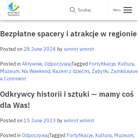
Skip
Tag:
Muzeum
to
content
Bezpłatne spacery i atrakcje w regionie
Posted on
28 June 2024
by
wmrot wmrot
Posted in
Aktywnie
,
Odpoczywaj
Tagged
Fortyfikacje
,
Kultura
,
Muzeum
,
Na Weekend
,
Razem z dziećmi
,
Zabytki
,
Zamki
Leave
on
a Comment
Bezpłatne
Odkrywcy historii i sztuki — mamy coś
spacery
i
dla Was!
atrakcje
w
Posted on
15 June 2023
by
wmrot wmrot
regionie
Posted in
Odpoczywaj
Tagged
Fortyfikacje
,
Kultura
,
Muzeum
,