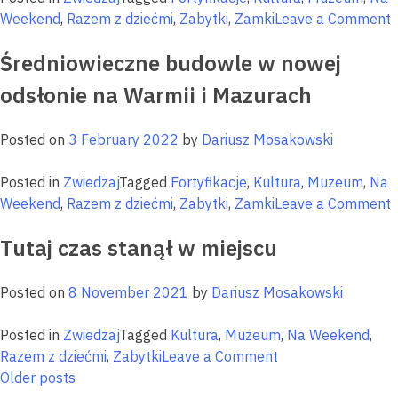
o
Weekend
,
Razem z dziećmi
,
Zabytki
,
Zamki
Leave a Comment
N
Średniowieczne budowle w nowej
r
m
odsłonie na Warmii i Mazurach
n
W
Posted on
3 February 2022
by
Dariusz Mosakowski
i
M
Posted in
Zwiedzaj
Tagged
Fortyfikacje
,
Kultura
,
Muzeum
,
Na
o
Weekend
,
Razem z dziećmi
,
Zabytki
,
Zamki
Leave a Comment
Ś
Tutaj czas stanął w miejscu
b
n
Posted on
8 November 2021
by
Dariusz Mosakowski
o
n
Posted in
Zwiedzaj
Tagged
Kultura
,
Muzeum
,
Na Weekend
,
W
on
Razem z dziećmi
,
Zabytki
Leave a Comment
i
Posts
Tutaj
Older posts
M
czas