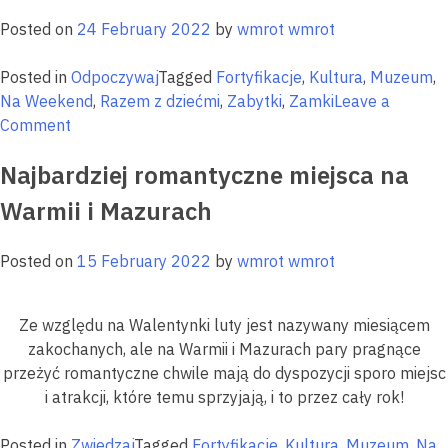
w
Posted on
24 February 2022
by
wmrot wmrot
o
W
Posted in
Odpoczywaj
Tagged
Fortyfikacje
,
Kultura
,
Muzeum
,
i
Na Weekend
,
Razem z dziećmi
,
Zabytki
,
Zamki
Leave a
M
on
Comment
Warmińsko-
Najbardziej romantyczne miejsca na
mazurski
wellbeing
Warmii i Mazurach
–
jak
Posted on
15 February 2022
by
wmrot wmrot
dbać
o
zdrowie
Ze względu na Walentynki luty jest nazywany miesiącem
naturalnie?
zakochanych, ale na Warmii i Mazurach pary pragnące
przeżyć romantyczne chwile mają do dyspozycji sporo miejsc
i atrakcji, które temu sprzyjają, i to przez cały rok!
Posted in
Zwiedzaj
Tagged
Fortyfikacje
,
Kultura
,
Muzeum
,
Na