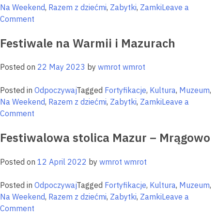
Na Weekend
,
Razem z dziećmi
,
Zabytki
,
Zamki
Leave a
on
Comment
Odkrywcy
Festiwale na Warmii i Mazurach
historii
i
sztuki
Posted on
22 May 2023
by
wmrot wmrot
—
mamy
Posted in
Odpoczywaj
Tagged
Fortyfikacje
,
Kultura
,
Muzeum
,
coś
Na Weekend
,
Razem z dziećmi
,
Zabytki
,
Zamki
Leave a
dla
on
Comment
Was!
Festiwale
Festiwalowa stolica Mazur – Mrągowo
na
Warmii
i
Posted on
12 April 2022
by
wmrot wmrot
Mazurach
Posted in
Odpoczywaj
Tagged
Fortyfikacje
,
Kultura
,
Muzeum
,
Na Weekend
,
Razem z dziećmi
,
Zabytki
,
Zamki
Leave a
on
Comment