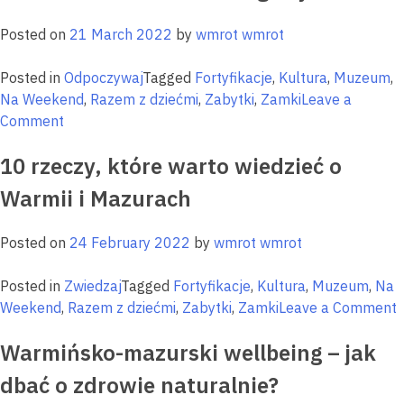
–
poznaj
Posted on
21 March 2022
by
wmrot wmrot
miejsca
idealne
Posted in
Odpoczywaj
Tagged
Fortyfikacje
,
Kultura
,
Muzeum
,
na
Na Weekend
,
Razem z dziećmi
,
Zabytki
,
Zamki
Leave a
cyfrowy
on
Comment
detoks
Cittaslow
10 rzeczy, które warto wiedzieć o
–
miasta
Warmii i Mazurach
dobrego
życia
Posted on
24 February 2022
by
wmrot wmrot
Posted in
Zwiedzaj
Tagged
Fortyfikacje
,
Kultura
,
Muzeum
,
Na
o
Weekend
,
Razem z dziećmi
,
Zabytki
,
Zamki
Leave a Comment
Warmińsko-mazurski wellbeing – jak
r
k
dbać o zdrowie naturalnie?
w