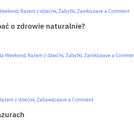
o
Weekend
,
Razem z dziećmi
,
Zabytki
,
Zamki
Leave a Comment
1
ać o zdrowie naturalnie?
rz
kt
w
wi
o
Na Weekend
,
Razem z dziećmi
,
Zabytki
,
Zamki
Leave a Comme
W
i
M
on
Razem z dziećmi
,
Zabawa
Leave a Comment
Rozgrzej
azurach
się
zimą