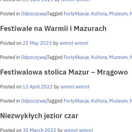
Posted in
Odpoczywaj
Tagged
Fortyfikacje
,
Kultura
,
Muzeum
,
Festiwale na Warmii i Mazurach
Posted on
22 May 2023
by
wmrot wmrot
Posted in
Odpoczywaj
Tagged
Fortyfikacje
,
Kultura
,
Muzeum
,
Festiwalowa stolica Mazur – Mrągowo
Posted on
12 April 2022
by
wmrot wmrot
Posted in
Odpoczywaj
Tagged
Fortyfikacje
,
Kultura
,
Muzeum
,
Niezwykłych jezior czar
Posted on
30 March 2022
by
wmrot wmrot