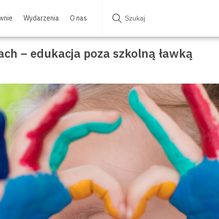
wnie
Wydarzenia
O nas
rach – edukacja poza szkolną ławką