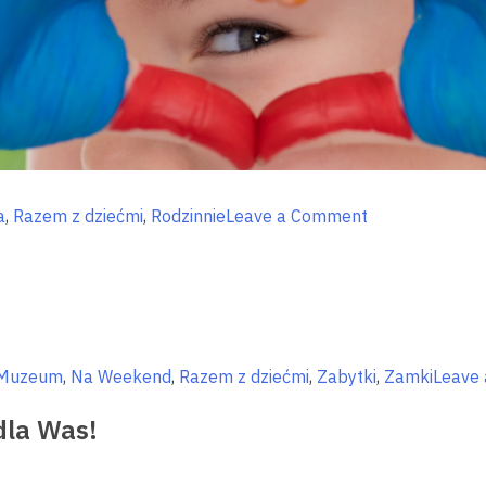
on
a
,
Razem z dziećmi
,
Rodzinnie
Leave a Comment
Warsztaty
dla
dzieci
na
Warmii
i
Muzeum
,
Na Weekend
,
Razem z dziećmi
,
Zabytki
,
Zamki
Leave
Mazurach
–
dla Was!
edukacja
poza