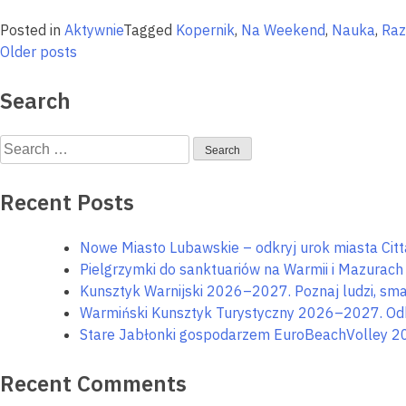
Posted in
Aktywnie
Tagged
Kopernik
,
Na Weekend
,
Nauka
,
Raz
Posts
Older posts
navigation
Search
Search
for:
Recent Posts
Nowe Miasto Lubawskie – odkryj urok miasta Citta
Pielgrzymki do sanktuariów na Warmii i Mazurach – 
Kunsztyk Warnijski 2026–2027. Poznaj ludzi, smak
Warmiński Kunsztyk Turystyczny 2026–2027. Odkry
Stare Jabłonki gospodarzem EuroBeachVolley 2
Recent Comments