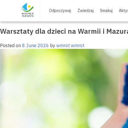
Skip
Tag:
Na Weekend
to
Odpoczywaj
Zwiedzaj
Smakuj
Akty
content
Warsztaty dla dzieci na Warmii i Mazu
Posted on
8 June 2026
by
wmrot wmrot