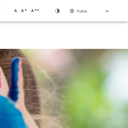
+
++
A
A
A