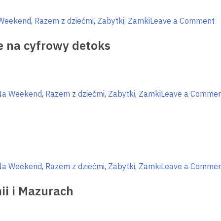
o
Weekend
,
Razem z dziećmi
,
Zabytki
,
Zamki
Leave a Comment
N
e na cyfrowy detoks
je
c
Na Weekend
,
Razem z dziećmi
,
Zabytki
,
Zamki
Leave a Comme
Na Weekend
,
Razem z dziećmi
,
Zabytki
,
Zamki
Leave a Comme
ii i Mazurach