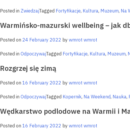
Posted in
Zwiedzaj
Tagged
Fortyfikacje
,
Kultura
,
Muzeum
,
Na 
Warmińsko-mazurski wellbeing – jak db
Posted on
24 February 2022
by
wmrot wmrot
Posted in
Odpoczywaj
Tagged
Fortyfikacje
,
Kultura
,
Muzeum
,
Rozgrzej się zimą
Posted on
16 February 2022
by
wmrot wmrot
Posted in
Odpoczywaj
Tagged
Kopernik
,
Na Weekend
,
Nauka
,
Wędkarstwo podlodowe na Warmii i M
Posted on
16 February 2022
by
wmrot wmrot