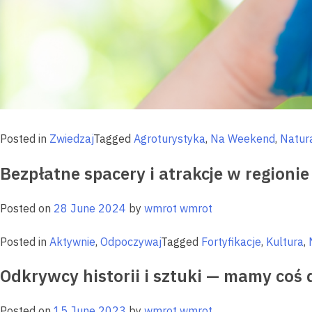
Posted in
Zwiedzaj
Tagged
Agroturystyka
,
Na Weekend
,
Natur
Bezpłatne spacery i atrakcje w regionie
Posted on
28 June 2024
by
wmrot wmrot
Posted in
Aktywnie
,
Odpoczywaj
Tagged
Fortyfikacje
,
Kultura
,
Odkrywcy historii i sztuki — mamy coś 
Posted on
15 June 2023
by
wmrot wmrot