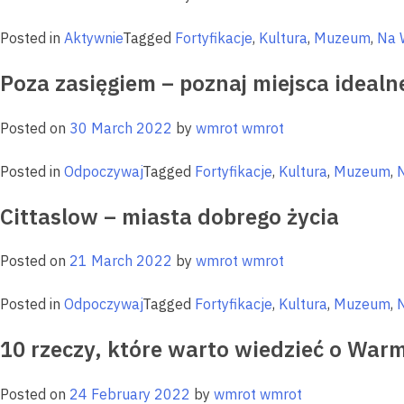
Posted in
Aktywnie
Tagged
Fortyfikacje
,
Kultura
,
Muzeum
,
Na 
Poza zasięgiem – poznaj miejsca idealn
Posted on
30 March 2022
by
wmrot wmrot
Posted in
Odpoczywaj
Tagged
Fortyfikacje
,
Kultura
,
Muzeum
,
Cittaslow – miasta dobrego życia
Posted on
21 March 2022
by
wmrot wmrot
Posted in
Odpoczywaj
Tagged
Fortyfikacje
,
Kultura
,
Muzeum
,
10 rzeczy, które warto wiedzieć o Warm
Posted on
24 February 2022
by
wmrot wmrot