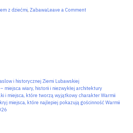
on
em z dziećmi
,
Zabawa
Leave a Comment
Wędkarstwo
podlodowe
na
Warmii
i
Mazurach
slow i historycznej Ziemi Lubawskiej
miejsca wiary, historii i niezwykłej architektury
i i miejsca, które tworzą wyjątkowy charakter Warmii
j miejsca, które najlepiej pokazują gościnność Warmii
026