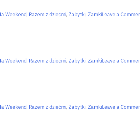
szkolną
ławką
Na Weekend
,
Razem z dziećmi
,
Zabytki
,
Zamki
Leave a Comme
Na Weekend
,
Razem z dziećmi
,
Zabytki
,
Zamki
Leave a Comme
Na Weekend
,
Razem z dziećmi
,
Zabytki
,
Zamki
Leave a Comme