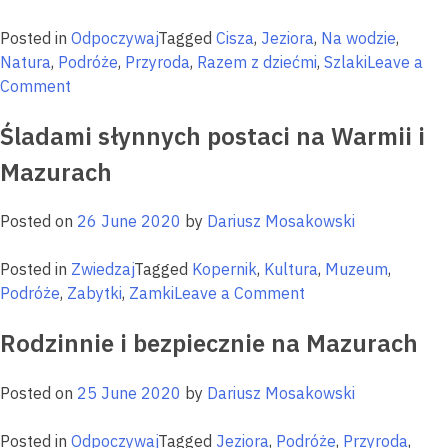
Posted in
Odpoczywaj
Tagged
Cisza
,
Jeziora
,
Na wodzie
,
Natura
,
Podróże
,
Przyroda
,
Razem z dziećmi
,
Szlaki
Leave a
on
Comment
Rejsy
Śladami słynnych postaci na Warmii i
po
Wielkich
Mazurach
Jeziorach
Mazurskich
Posted on
26 June 2020
by
Dariusz Mosakowski
Posted in
Zwiedzaj
Tagged
Kopernik
,
Kultura
,
Muzeum
,
on
Podróże
,
Zabytki
,
Zamki
Leave a Comment
Śladami
Rodzinnie i bezpiecznie na Mazurach
słynnych
postaci
na
Posted on
25 June 2020
by
Dariusz Mosakowski
Warmii
i
Posted in
Odpoczywaj
Tagged
Jeziora
,
Podróże
,
Przyroda
,