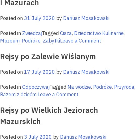
i Mazurach
szlaków
rowerowyc
Posted on
31 July 2020
by
Dariusz Mosakowski
na
Warmii
Posted in
Zwiedzaj
Tagged
Cisza
,
Dziedzictwo Kulinarne
,
i
on
Muzeum
,
Podróże
,
Zabytki
Leave a Comment
Mazurach
Pielgrzymki
Rejsy po Zalewie Wiślanym
do
sanktuariów
na
Posted on
17 July 2020
by
Dariusz Mosakowski
Warmii
i
Posted in
Odpoczywaj
Tagged
Na wodzie
,
Podróże
,
Przyroda
,
Mazurach
on
Razem z dziećmi
Leave a Comment
Rejsy
Rejsy po Wielkich Jeziorach
po
Zalewie
Mazurskich
Wiślanym
Posted on
3 July 2020
by
Dariusz Mosakowski