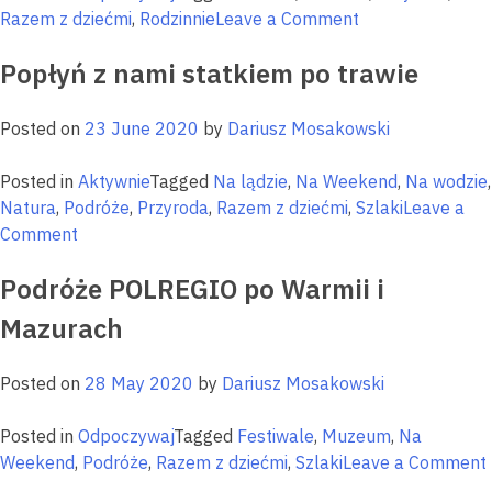
Mazurach
on
Razem z dziećmi
,
Rodzinnie
Leave a Comment
Rodzinnie
Popłyń z nami statkiem po trawie
i
bezpiecznie
na
Posted on
23 June 2020
by
Dariusz Mosakowski
Mazurach
Posted in
Aktywnie
Tagged
Na lądzie
,
Na Weekend
,
Na wodzie
,
Natura
,
Podróże
,
Przyroda
,
Razem z dziećmi
,
Szlaki
Leave a
on
Comment
Popłyń
Podróże POLREGIO po Warmii i
z
nami
Mazurach
statkiem
po
Posted on
28 May 2020
by
Dariusz Mosakowski
trawie
Posted in
Odpoczywaj
Tagged
Festiwale
,
Muzeum
,
Na
Weekend
,
Podróże
,
Razem z dziećmi
,
Szlaki
Leave a Comment