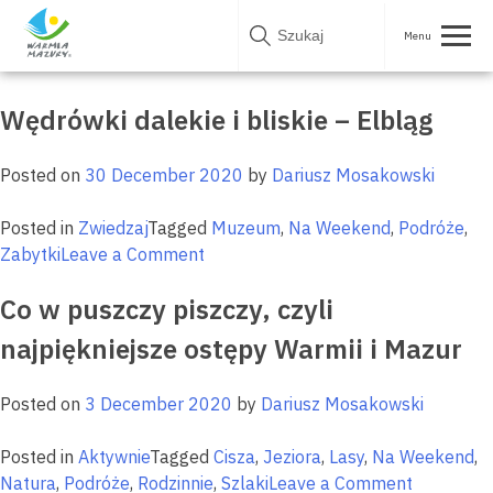
Skip
Tag:
Podróże
to
content
Wędrówki dalekie i bliskie – Elbląg
Posted on
30 December 2020
by
Dariusz Mosakowski
Posted in
Zwiedzaj
Tagged
Muzeum
,
Na Weekend
,
Podróże
,
on
Zabytki
Leave a Comment
Wędrówki
Co w puszczy piszczy, czyli
dalekie
i
najpiękniejsze ostępy Warmii i Mazur
bliskie
–
Posted on
3 December 2020
by
Dariusz Mosakowski
Elbląg
Posted in
Aktywnie
Tagged
Cisza
,
Jeziora
,
Lasy
,
Na Weekend
,
on
Natura
,
Podróże
,
Rodzinnie
,
Szlaki
Leave a Comment