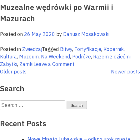
Muzealne wędrówki po Warmii i
Mazurach
i
Posted on
26 May 2020
by
Dariusz Mosakowski
Posted in
Zwiedzaj
Tagged
Bitwy
,
Fortyfikacje
,
Kopernik
,
Kultura
,
Muzeum
,
Na Weekend
,
Podróże
,
Razem z dziećmi
,
on
Zabytki
,
Zamki
Leave a Comment
Posts
Muzealne
Older posts
Newer posts
wędrówki
navigation
po
Search
Warmii
i
Search
Mazurach
for:
Recent Posts
Nowe Miasto Lubawskie – odkryj urok miasta