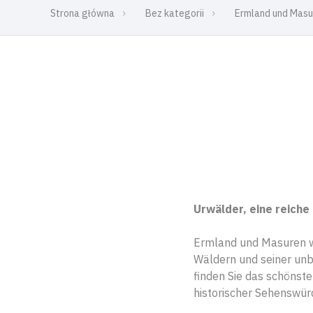
Strona główna
Bez kategorii
Ermland und Masu
Urwälder, eine reich
Ermland und Masuren wi
Wäldern und seiner unbe
finden Sie das schönst
historischer Sehenswürd