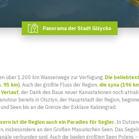
Panorama der Stadt Giżycko
r
en über 1.200 km Wasserwege zur Verfügung.
Die beliebtes
a. 95 km)
. Auch der größte Fluss der Region,
die Łyna (196 km
 Verlauf
, der Dank des Baus neuer Kanustationen noch attrakt
nutour bereits in Olsztyn, der Hauptstadt der Region, beginn
 und Seen bis an die Grenze der Exklave Kaliningrad.
ern ist die Region auch ein Paradies für Segler
. In Dutze
n, insbesondere an den Großen Masurischen Seen. Das Segelr
anäle verbunden sind. Auch die beiden größten Seen Polens 