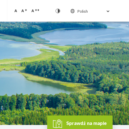
+
++
A
A
A
Sprawdź na mapie