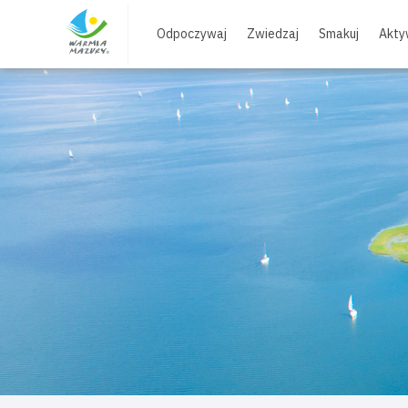
Skip
to
Odpoczywaj
Zwiedzaj
Smakuj
Akty
content