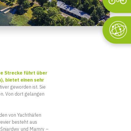
Wyszukaj
te Strecke führt über
), bietet einen sehr
iver geworden ist. Sie
en. Von dort gelangen
nden von Yachthäfen
evier besteht aus
– Śniardwy und Mamry –