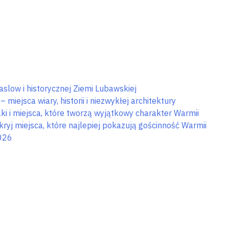
browary
potrawy,
regionalne
których
spróbujesz
na
Warmii
i
Mazurach
slow i historycznej Ziemi Lubawskiej
miejsca wiary, historii i niezwykłej architektury
i i miejsca, które tworzą wyjątkowy charakter Warmii
j miejsca, które najlepiej pokazują gościnność Warmii
026