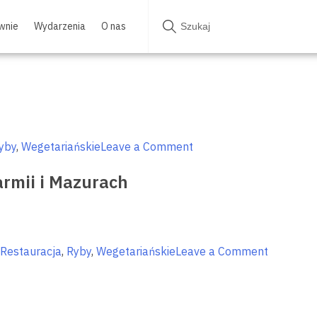
wnie
Wydarzenia
O nas
on
yby
,
Wegetariańskie
Leave a Comment
Najlepsze
rmii i Mazurach
lody
na
Warmii
i
Mazurach
on
Restauracja
,
Ryby
,
Wegetariańskie
Leave a Comment
Tradycyj
potrawy
wielkano