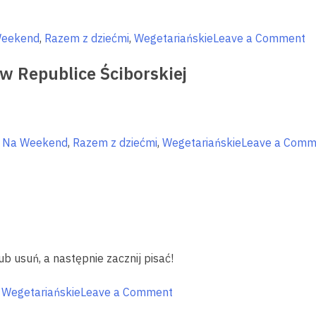
na
Warmii
i
o
Weekend
,
Razem z dziećmi
,
Wegetariańskie
Leave a Comment
Mazurac
W
w Republice Ściborskiej
s
n
W
i
M
,
Na Weekend
,
Razem z dziećmi
,
Wegetariańskie
Leave a Comm
ub usuń, a następnie zacznij pisać!
on
,
Wegetariańskie
Leave a Comment
Świeżo