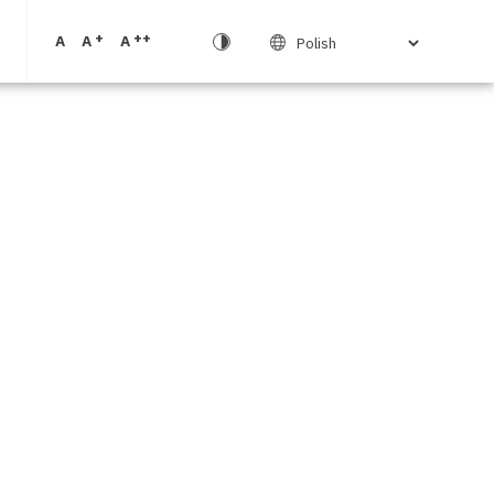
+
++
A
A
A
ne
cne