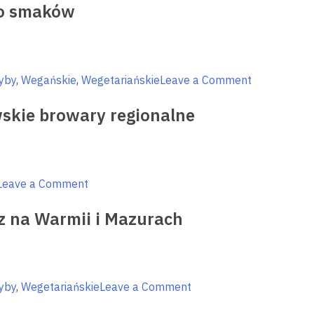
wo smaków
zebrane
–
tu
rządzi
natura
on
yby
,
Wegańskie
,
Wegetariańskie
Leave a Comment
Festiwale
wskie browary regionalne
kulinarne
regionu
–
bogactwo
smaków
on
Leave a Comment
Płynne
z na Warmii i Mazurach
złoto
Warmii
i
Mazur
–
on
yby
,
Wegetariańskie
Leave a Comment
mistrzowskie
Wyjątkowe