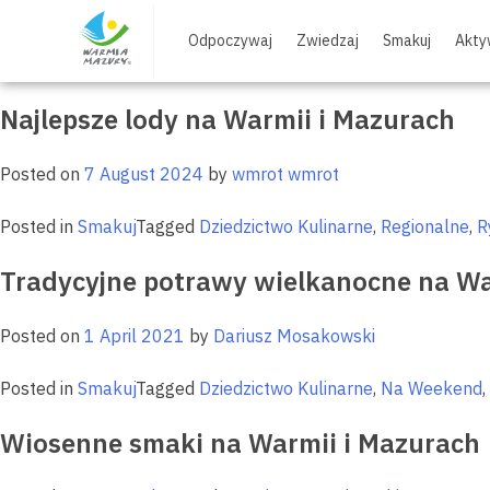
Skip
Tag:
Wegetariańskie
to
Odpoczywaj
Zwiedzaj
Smakuj
Akty
content
Najlepsze lody na Warmii i Mazurach
Posted on
7 August 2024
by
wmrot wmrot
Posted in
Smakuj
Tagged
Dziedzictwo Kulinarne
,
Regionalne
,
R
Tradycyjne potrawy wielkanocne na Wa
Posted on
1 April 2021
by
Dariusz Mosakowski
Posted in
Smakuj
Tagged
Dziedzictwo Kulinarne
,
Na Weekend
,
Wiosenne smaki na Warmii i Mazurach