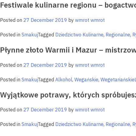
Festiwale kulinarne regionu – bogact
Posted on
27 December 2019
by
wmrot wmrot
Posted in
Smakuj
Tagged
Dziedzictwo Kulinarne
,
Regionalne
,
R
Płynne złoto Warmii i Mazur – mistrzo
Posted on
27 December 2019
by
wmrot wmrot
Posted in
Smakuj
Tagged
Alkohol
,
Wegańskie
,
Wegetariańskie
Wyjątkowe potrawy, których spróbujes
Posted on
27 December 2019
by
wmrot wmrot
Posted in
Smakuj
Tagged
Dziedzictwo Kulinarne
,
Regionalne
,
R