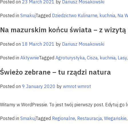
Posted on
23 March 2021
by
Dariusz Mosakowski
Posted in
Smakuj
Tagged
Dziedzictwo Kulinarne
,
kuchnia
,
Na 
Na mazurskim końcu świata – z wizytą 
Posted on
18 March 2021
by
Dariusz Mosakowski
Posted in
Aktywnie
Tagged
Agroturystyka
,
Cisza
,
kuchnia
,
Lasy
Świeżo zebrane – tu rządzi natura
Posted on
9 January 2020
by
wmrot wmrot
Witamy w WordPressie. To jest twój pierwszy post. Edytuj go l
Posted in
Smakuj
Tagged
Regionalne
,
Restauracja
,
Wegańskie